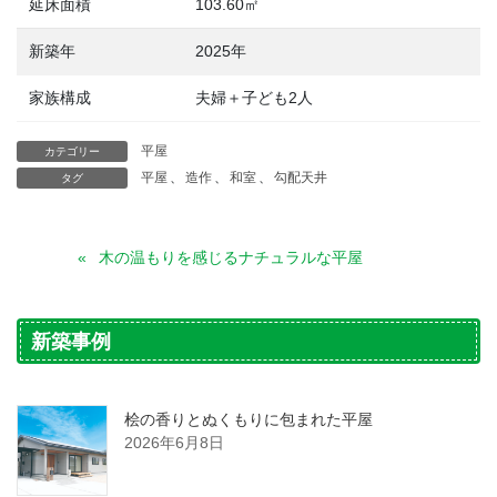
延床面積
103.60㎡
新築年
2025年
家族構成
夫婦＋子ども2人
平屋
カテゴリー
平屋
、
造作
、
和室
、
勾配天井
タグ
木の温もりを感じるナチュラルな平屋
新築事例
桧の香りとぬくもりに包まれた平屋
2026年6月8日