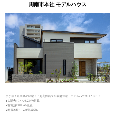
周南市本社 モデルハウス
手が届く最高級の邸宅！「超高性能フル装備住宅」モデルハウスOPEN！！
●太陽光パネル9.03kW搭載
●蓄電池7.04kWh設置
●耐震等級3 ●断熱等級6