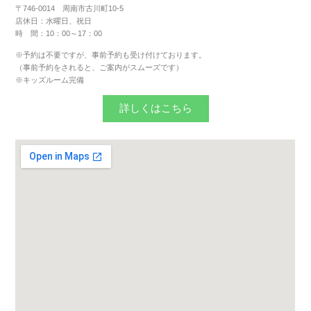
〒746-0014 周南市古川町10-5
店休日：水曜日、祝日
時 間：10：00～17：00
※
予約は不要
ですが、事前予約も受け付けております。
（事前予約をされると、ご案内がスムーズです）
※キッズルーム完備
詳しくはこちら