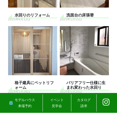
水回りのリフォーム
洗面台の床張替
2025年6月12日
2025年1月15日
格子建具にペットリフ
バリアフリー仕様に生
ォーム
まれ変わった水回り
2024年5月28日
2024年5月20日
モデルハウス
イベント
カタログ
来場予約
見学会
請求