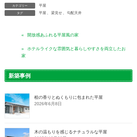
平屋
カテゴリー
平屋
、
梁見せ
、
勾配天井
タグ
開放感あふれる平屋風の家
ホテルライクな雰囲気と暮らしやすさを両立したお
家
新築事例
桧の香りとぬくもりに包まれた平屋
2026年6月8日
木の温もりを感じるナチュラルな平屋