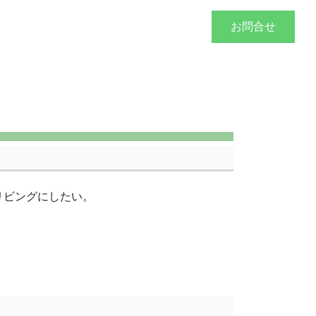
づくり
施工事例
会社概要
お問合せ
リビングにしたい。
。