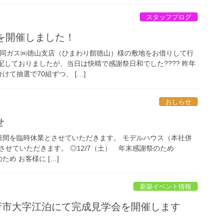
スタッフブログ
を開催しました！
合同ガス㈱徳山支店（ひまわり館徳山）様の敷地をお借りして行
心配しておりましたが、当日は快晴で感謝祭日和でした???? 昨年
けて抽選で70組ずつ、 […]
おしらせ
せ
間を臨時休業とさせていただきます。 モデルハウス（本社併
せていただきます。 ◎12/7（土） 年末感謝祭のため
ため お客様に […]
新築イベント情報
1㊐防府市大字江泊にて完成見学会を開催します