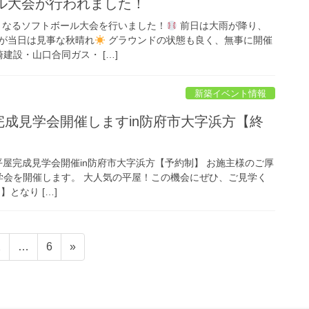
ール大会が行われました！
目となるソフトボール大会を行いました！
前日は大雨が降り、
が当日は見事な秋晴れ
グラウンドの状態も良く、無事に開催
崎建設・山口合同ガス・ […]
新築イベント情報
平屋完成見学会開催しますin防府市大字浜方【終
16:00 平屋完成見学会開催in防府市大字浜方【予約制】 お施主様のご厚
学会を開催します。 大人気の平屋！この機会にぜひ、ご見学く
となり […]
2
…
6
»