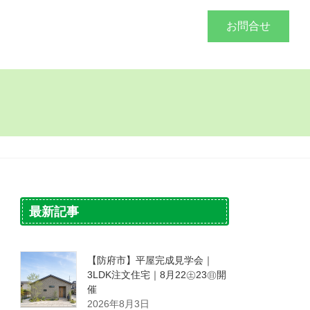
づくり
施工事例
会社概要
お問合せ
最新記事
【防府市】平屋完成見学会｜
3LDK注文住宅｜8月22㊏23㊐開
催
2026年8月3日