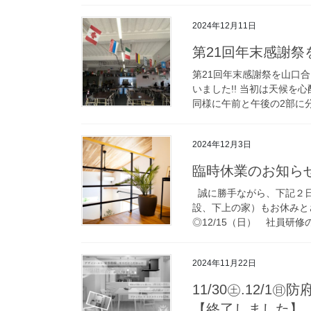
2024年12月11日
第21回年末感謝祭
第21回年末感謝祭を山口
いました!! 当初は天候を
同様に午前と午後の2部に分
2024年12月3日
臨時休業のお知ら
誠に勝手ながら、下記２日
設、下上の家）もお休みとさ
◎12/15（日） 社員研修の
2024年11月22日
11/30㊏.12/
【終了しました】