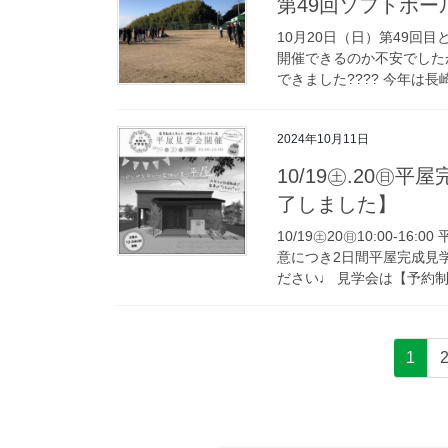
第49回ソフトボ
10月20日（日）第49回
開催できるのか不安でした
できました???? 今年は長
2024年10月11日
10/19㊏.20㊐
了しました】
10/19㊏20㊐10:00-
意につき2日間平屋完成見
ださい♩ 見学会は【予約制】
1