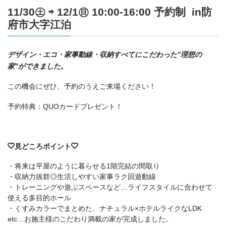
11/30㊏ ⇨ 12/1㊐ 10:00-16:00 予約制 in防
府市大字江泊
デザイン・エコ・家事動線・収納すべてにこだわった”理想の
家”ができました。
この機会にぜひ、予約のうえご来場ください！
予約特典：QUOカードプレゼント！
見どころポイント
・将来は平屋のように暮らせる1階完結の間取り
・収納力抜群◎生活しやすい家事ラク回遊動線
・トレーニングや遊ぶスペースなど…ライフスタイルに合わせて
使える多目的ホール
・くすみカラーでまとめた、ナチュラル×ホテルライクなLDK
etc…お施主様のこだわり満載の家が完成しました。