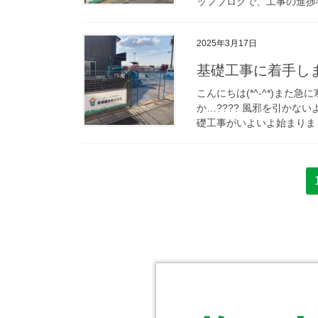
ッフブログで、工事の進捗状
2025年3月17日
基礎工事に着手し
こんにちは(*^-^*)また
か…???? 風邪を引かな
礎工事がいよいよ始まりまし