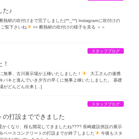
した♪
の吹付けまで完了しました(*^_^*) Instagramに吹付けの
、ご覧下さいね
<< 断熱材の吹付けの様子を見る ＞＞
スタッフブログ
た！
㊋に無事、古川展示場が上棟いたしました！
大工さんの連携
キパキと進んでいき夕方の早くに無事上棟いたしました。 基礎
がどんどん出来 […]
スタッフブログ
トの打設までできました
ずつ暖かくなり、桜も開花してきましたね???? 長崎建設併設の展示
みベースコンクリートの打設までが終了しました
今後もスタ