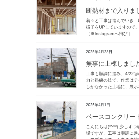
断熱材まで入りま
着々と工事は進んでいき、断熱材
様子をUPしていますので
（※Instagramへ飛び […]
2025年4月28日
無事に上棟しまし
工事も順調に進み、4/22
力と熟練の技で、作業はテ
しかなかった土地に、展示場
2025年4月1日
ベースコンクリー
こんにちは(*^^*) 少し
場ですが、工事は順調に進