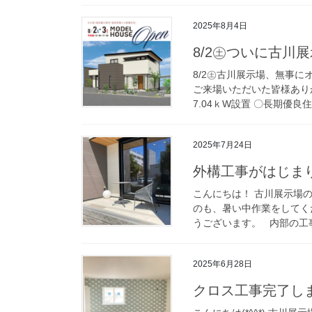
2025年8月4日
8/2㊏ついに古川
8/2㊏古川展示場、無事
ご来場いただいた皆様ありが
7.04ｋW設置 〇長期優良住宅
2025年7月24日
外構工事がはじま
こんにちは！ 古川展示場
のも、暑い中作業をしてく
うございます。 内部の工事
2025年6月28日
クロス工事完了し