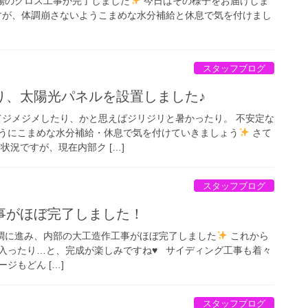
展示場のクロス工事が完了しました
今日はその様子をお届けしま
が、体調崩さないようこまめな水分補給と休息で気を付けまし
スタッフブログ
り、太陽光パネルを設置しました♪
降ってジメジメしたり、かと思えばジリジリと暑かったり。 不安定な
うにこまめな水分補給・休息で気を付けていきましょう
さて
状況ですが、現在内部ク […]
スタッフブログ
事がほぼ完了しました！
事も順調に進み、内部の大工造作工事がほぼ完了しました
これから
入ったり…と、完成が楽しみですね♥ サイディング工事も着々
ジもどん […]
スタッフブログ