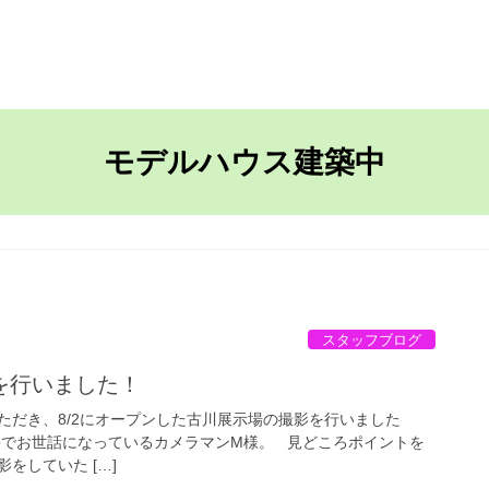
TOP
ながさきの家
モデルハウス建築中
スタッフブログ
を行いました！
ただき、8/2にオープンした古川展示場の撮影を行いました
度も撮影でお世話になっているカメラマンM様。 見どころポイントを
をしていた […]