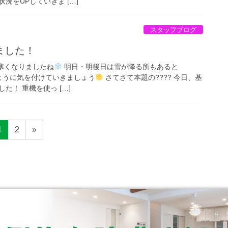
況をUPしていきま […]
スタッフブログ
ました！
急に寒くなりましたね
明日・明後日は雪が降る所もあると
いように気を付けていきましょう
さてさて本題の???? 今日、基
た！ 重機を使っ […]
1
2
»