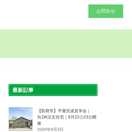
づくり
施工事例
会社概要
お問合せ
最新記事
【防府市】平屋完成見学会｜
3LDK注文住宅｜8月22㊏23㊐開
催
2026年8月3日