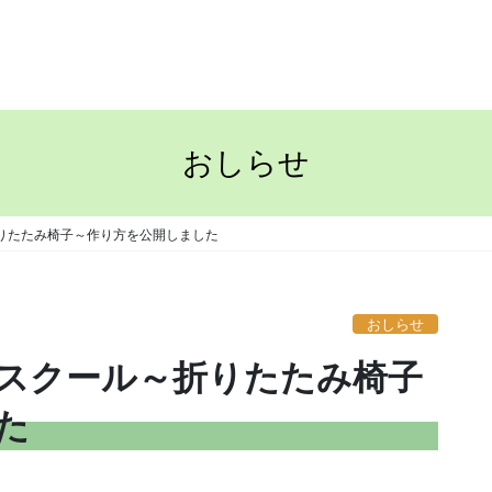
TOP
ながさきの家
おしらせ
りたたみ椅子～作り方を公開しました
おしらせ
作スクール～折りたたみ椅子
た