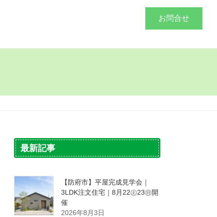
づくり
施工事例
会社概要
お問合せ
最新記事
【防府市】平屋完成見学会｜
3LDK注文住宅｜8月22㊏23㊐開
催
2026年8月3日