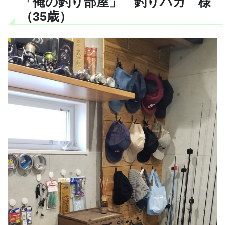
「俺の釣り部屋」 釣りバカ 様
（35歳）