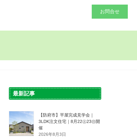
づくり
施工事例
会社概要
お問合せ
最新記事
【防府市】平屋完成見学会｜
3LDK注文住宅｜8月22㊏23㊐開
催
2026年8月3日