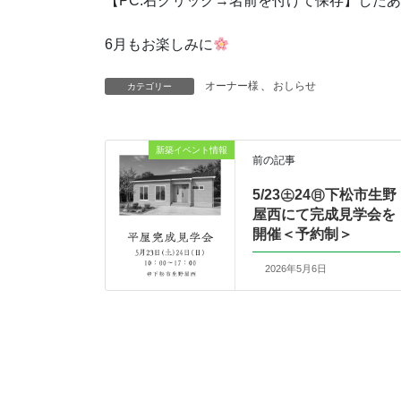
【PC:右クリック→名前を付けて保存】した
6月もお楽しみに
オーナー様
、
おしらせ
カテゴリー
新築イベント情報
前の記事
5/23㊏24㊐下松市生野
屋西にて完成見学会を
開催＜予約制＞
2026年5月6日