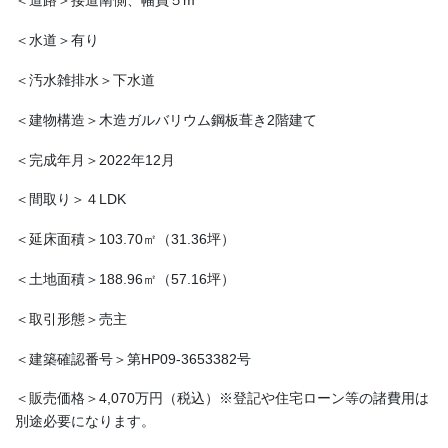
＜道路＞接道南側、幅員５m
＜水道＞有り
＜汚水雑排水＞下水道
＜建物構造＞木造ガルバリウム鋼板葺き2階建て
＜完成年月＞2022年12月
＜間取り＞４LDK
＜延床面積＞103.70㎡（31.36坪）
＜土地面積＞188.96㎡（57.16坪）
＜取引形態＞売主
＜建築確認番号＞第HP09-3653382号
＜販売価格＞4,070万円（税込）※登記や住宅ローン等の諸費用は
別途必要になります。