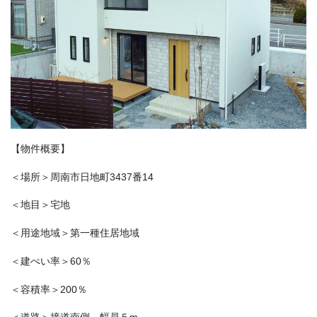
【物件概要】
＜場所＞周南市日地町3437番14
＜地目＞宅地
＜用途地域＞第一種住居地域
＜建ぺい率＞60％
＜容積率＞200％