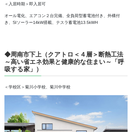
＜入居時期＞即入居可
オール電化、エアコン２台完備、全負荷型蓄電池付き、外構付
き、SIソーラー14kW搭載、テスラ蓄電池13.5kWH
◆周南市下上（クアトロ＜４層＞断熱工法
～高い省エネ効果と健康的な住まい～「呼
吸する家」）
＜学校区＞菊川小学校、菊川中学校