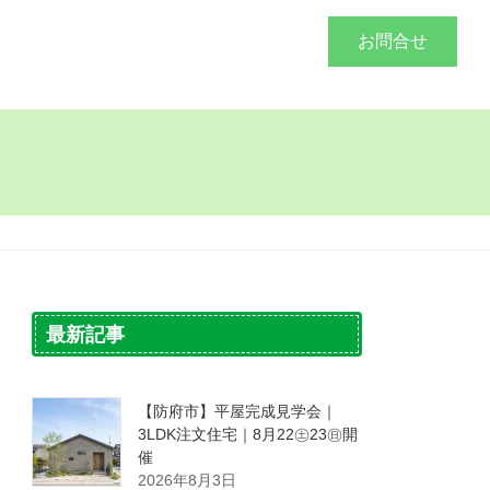
づくり
施工事例
会社概要
お問合せ
最新記事
【防府市】平屋完成見学会｜
3LDK注文住宅｜8月22㊏23㊐開
催
2026年8月3日