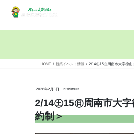
HOME
新築イベント情報
2/14㊏15㊐周南市大字徳
2026年2月3日
nishimura
2/14㊏15㊐周南市
約制＞