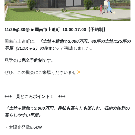
11/29㊏.30㊐ in周南市上迫町 10:00-17:00【予約制】
周南市上迫町に、
『土地＋建物で3,000万円。60坪の土地に25坪の
平屋（3LDK＋α）の住まい』
が完成しました。
見学会は
完全予約制
です。
ぜひ、この機会にご来場くださいませ
+++—見どころポイント！—+++
『土地＋建物で3,000万円。趣味も暮らしも楽しむ、収納力抜群の
暮らしやすい平屋』
・太陽光発電6.6kW