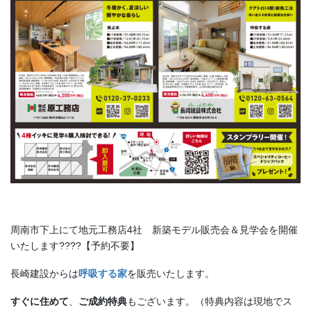
周南市下上にて地元工務店4社 新築モデル販売会＆見学会を開催
いたします????【予約不要】
長崎建設からは
呼吸する家
を販売いたします。
すぐに住めて
、
ご成約特典
もございます。（特典内容は現地でス