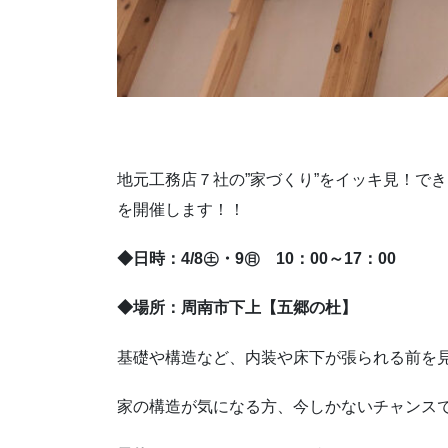
地元工務店７社の”家づくり”をイッキ見！で
を開催します！！
◆日時：4/8㊏・9㊐ 10：00～17：00
◆場所：周南市下上【五郷の杜】
基礎や構造など、内装や床下が張られる前を
家の構造が気になる方、今しかないチャンス