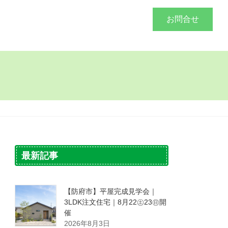
づくり
施工事例
会社概要
お問合せ
最新記事
【防府市】平屋完成見学会｜
3LDK注文住宅｜8月22㊏23㊐開
催
2026年8月3日