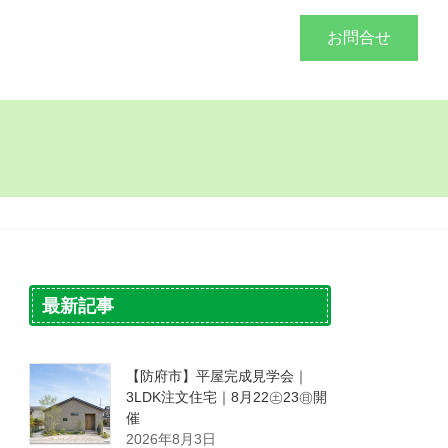
づくり
施工事例
会社概要
お問合せ
最新記事
【防府市】平屋完成見学会｜
3LDK注文住宅｜8月22㊏23㊐開
催
2026年8月3日