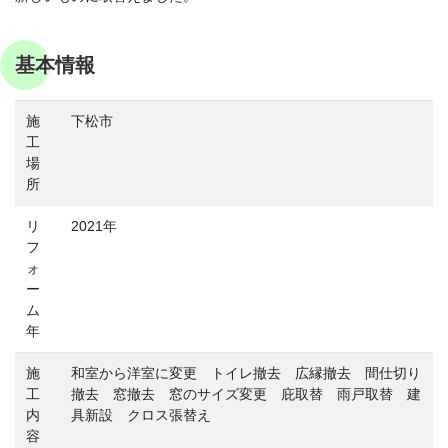
基本情報
施
下松市
工
場
所
リ
2021年
フ
ォ
ー
ム
年
施
和室から洋室に変更 トイレ撤去 広縁撤去 間仕切り
工
撤去 窓撤去 窓のサイズ変更 庇取替 雨戸取替 建
内
具新設 クロス張替え
容