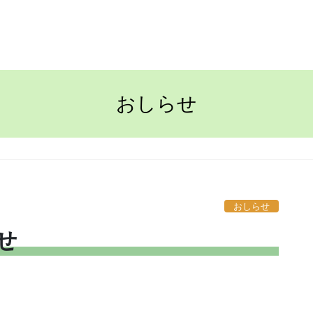
TOP
ながさきの家
おしらせ
おしらせ
せ