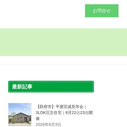
づくり
施工事例
会社概要
お問合せ
最新記事
【防府市】平屋完成見学会｜
3LDK注文住宅｜8月22㊏23㊐開
催
2026年8月3日