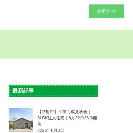
づくり
施工事例
会社概要
お問合せ
最新記事
【防府市】平屋完成見学会｜
3LDK注文住宅｜8月22㊏23㊐開
催
2026年8月3日