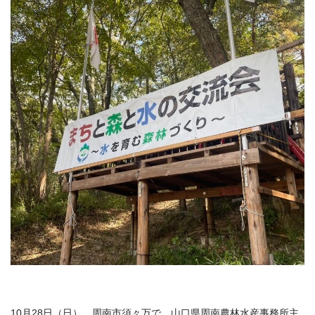
10月28日（日）、周南市須々万で、山口県周南農林水産事務所主