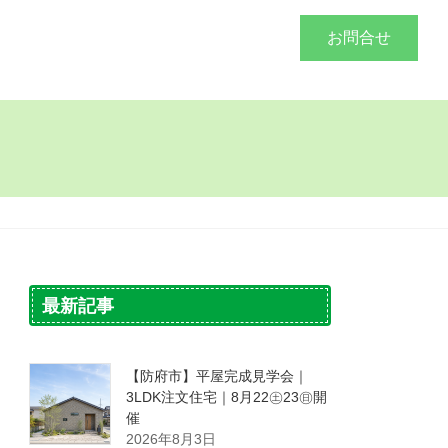
づくり
施工事例
会社概要
お問合せ
最新記事
【防府市】平屋完成見学会｜
3LDK注文住宅｜8月22㊏23㊐開
催
2026年8月3日