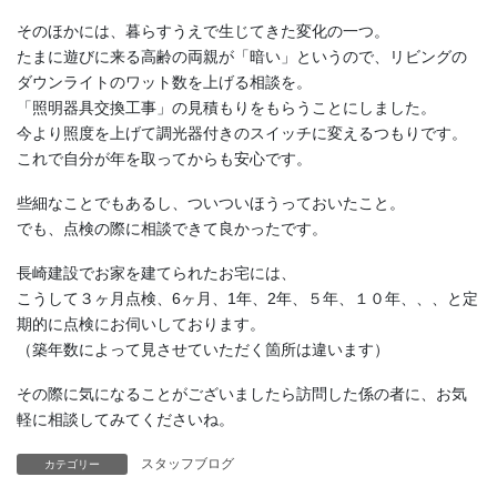
そのほかには、暮らすうえで生じてきた変化の一つ。
たまに遊びに来る高齢の両親が「暗い」というので、リビングの
ダウンライトのワット数を上げる相談を。
「照明器具交換工事」の見積もりをもらうことにしました。
今より照度を上げて調光器付きのスイッチに変えるつもりです。
これで自分が年を取ってからも安心です。
些細なことでもあるし、ついついほうっておいたこと。
でも、点検の際に相談できて良かったです。
長崎建設でお家を建てられたお宅には、
こうして３ヶ月点検、6ヶ月、1年、2年、５年、１０年、、、と定
期的に点検にお伺いしております。
（築年数によって見させていただく箇所は違います）
その際に気になることがございましたら訪問した係の者に、お気
軽に相談してみてくださいね。
スタッフブログ
カテゴリー