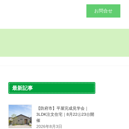
づくり
施工事例
会社概要
お問合せ
最新記事
【防府市】平屋完成見学会｜
3LDK注文住宅｜8月22㊏23㊐開
催
2026年8月3日