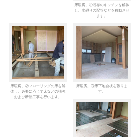
床暖房。①既存のキッチンを解体
し、水廻りの配管などを移動させ
ます。
床暖房。②フローリングの床を解
床暖房。③床下地合板を張りま
体し、必要に応じて床などの補強
す。
および断熱工事を行います。