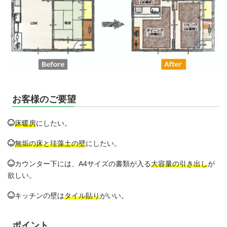
お客様のご要望
床暖房
にしたい。
無垢の床と珪藻土の壁
にしたい。
カウンター下には、A4サイズの書類が入る
大容量の引き出し
が
欲しい。
キッチンの壁は
タイル貼り
がいい。
ポイント